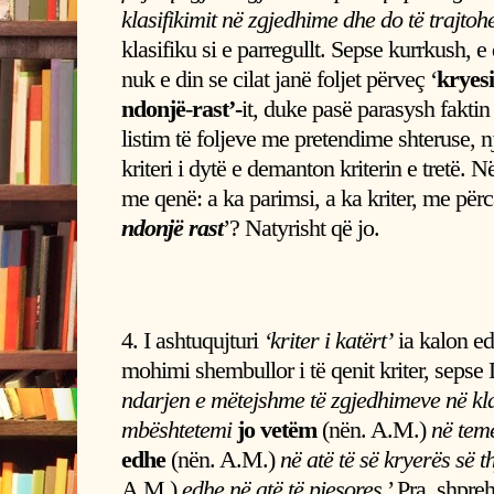
klasifikimit në zgjedhime dhe do të trajtohe
klasifiku si e parregullt. Sepse kurrkush, 
nuk e din se cilat janë foljet përveç ‘
kryesi
ndonjë
-
rast’-
it, duke pasë parasysh faktin
listim të foljeve me pretendime shteruse, n
kriteri i dytë e demanton kriterin e tretë. N
me qenë: a ka parimsi, a ka kriter, me përc
ndonjë rast
’? Natyrisht që jo.
4. I ashtuqujturi
‘kriter i katërt’
ia kalon edh
mohimi shembullor i të qenit kriter, sepse
ndarjen e mëtejshme të zgjedhimeve në kla
mbështetemi
jo vetëm
(nën. A.M.)
në tem
edhe
(nën. A.M.)
në atë të së kryerës së t
A.M.)
edhe në atë të pjesores
.’ Pra, shpreh