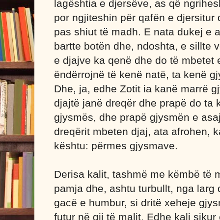
lagështia e djersëve, as që ngrihes
por ngjiteshin për qafën e djersitur 
pas shiut të madh. E nata dukej e
bartte botën dhe, ndoshta, e sillte v
e djajve ka qenë dhe do të mbetet e
ëndërrojnë të kenë natë, ta kenë 
Dhe, ja, edhe Zotit ia kanë marrë g
djajtë janë dreqër dhe prapë do ta
gjysmës, dhe prapë gjysmën e asaj
dreqërit mbeten djaj, ata afrohen, 
kështu: përmes gjysmave.
Derisa kalit, tashmë me këmbë të m
pamja dhe, ashtu turbullt, nga larg 
gacë e humbur, si dritë xeheje gjysmë
futur në gji të malit. Edhe kali sikur