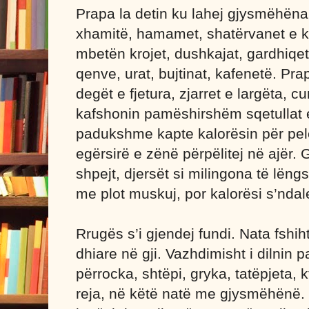
Prapa la detin ku lahej gjysmëhën
xhamitë, hamamet, shatërvanet e kr
mbetën krojet, dushkajat, gardhiqet,
qenve, urat, bujtinat, kafenetë. Prap
degët e fjetura, zjarret e largëta, c
kafshonin pamëshirshëm sqetullat e
padukshme kapte kalorësin për pel
egërsirë e zënë përpëlitej në ajër.
shpejt, djersët si milingona të lën
me plot muskuj, por kalorësi s’ndale
Rrugës s’i gjendej fundi. Nata fshi
dhiare në gji. Vazhdimisht i dilnin p
përrocka, shtëpi, gryka, tatëpjeta, 
reja, në këtë natë me gjysmëhënë. J