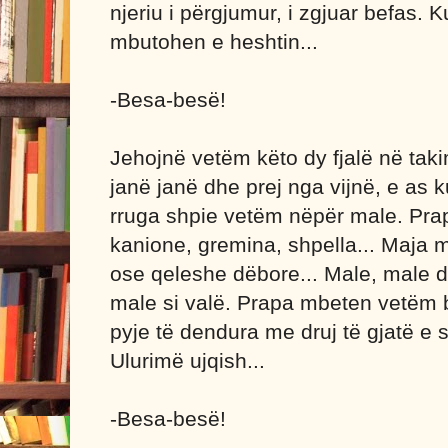
njeriu i përgjumur, i zgjuar befas.
mbutohen e heshtin...
-Besa-besë!
Jehojnë vetëm këto dy fjalë në tak
janë janë dhe prej nga vijnë, e as
rruga shpie vetëm nëpër male. Pra
kanione, gremina, shpella... Maja 
ose qeleshe dëbore... Male, male 
male si valë. Prapa mbeten vetëm b
pyje të dendura me druj të gjatë e s
Ulurimë ujqish...
-Besa-besë!