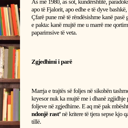
As më 1980, as sot, kundërshtitë, paradok
apo të Fjalorit, apo edhe e të dyve bashkë
Çfarë pune më të rëndësishme kanë pasë 
e pakta: kanë mujtë me u marrë me qortim
paparimsive të veta.
Zgjedhimi i parë
Marrja e trajtës së foljes në sikohën tashmor
kryesor nuk ka mujtë me i dhanë zgjidhje p
foljeve në zgjedhime. E aq më pak mbështe
ndonjë
rast’
në kritere të tjera sepse kjo q
tillë.