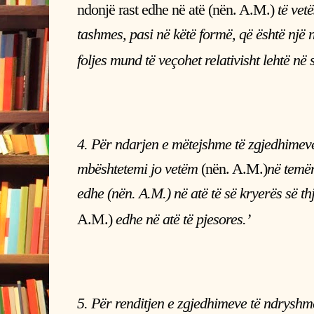
ndonjë rast edhe në atë (nën. A.M.)
të vetë
tashmes, pasi në këtë formë, që është një 
foljes mund të veçohet relativisht lehtë në
4. Për ndarjen e mëtejshme të zgjedhimeve
mbështetemi jo vetëm
(nën. A.M.)
në temën
edhe (nën. A.M.) në atë të së kryerës së th
A.M.)
edhe në atë të pjesores.’
5. Për renditjen e zgjedhimeve të ndryshme