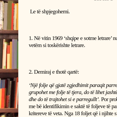
Le të shpjegohemi.
1. Në vitin 1969 ‘shqipe e sotme letrare’ nu
vetëm si toskërishte letrare.
2. Demiraj e thotë qartë:
‘Një folje që gjatë zgjedhimit paraqit parre
grupohet me folje të tjera, do të lihet jash
dhe do të trajtohet si e parregullt’.
Por prob
me bë identifikimin e saktë të foljeve të p
kritereve të veta. Nga 18 foljet që i njihte 