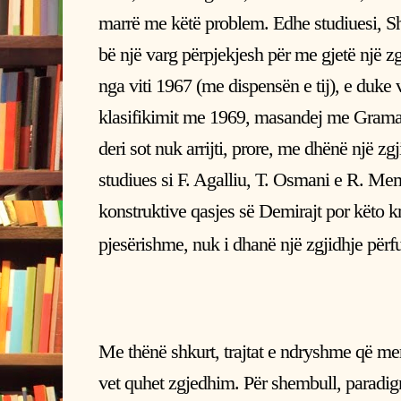
marrë me këtë problem. Edhe studiuesi, S
bë një varg përpjekjesh për me gjetë një z
nga viti 1967 (me dispensën e tij), e duke
klasifikimit me 1969, masandej me Grama
deri sot nuk arrijti, prore, me dhënë një z
studiues si F. Agalliu, T. Osmani e R. Mem
konstruktive qasjes së Demirajt por këto kr
pjesërishme, nuk i dhanë një zgjidhje përf
Me thënë shkurt, trajtat e ndryshme që mer
vet quhet zgjedhim. Për shembull, paradi