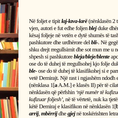
Në foljet e tipit
laj-lava-larë
(nënklasën 2 të
vjen, autori e fut edhe foljen
blej
duke dhën
kësaj foljeje në vetën e dytë shumës të ta
pashkutore dhe urdhërore del
bli-
. Në gegër
shku drejt rregullsimit dhe sot mun me u
shpesh si pashkutore
bleja/bleje/blente
ap
ose do të duhej të rregullsohej kjo folje d
ble
- ose do të duhej të klasifikohej si e parr
vetë Demirajt. Një rast i ngjashëm ndodh 
(nënklasa 1[
a
A.M.] e klasës II) për të cil
nënklasën që përfshin
‘një numër të kufizu
kufizuar foljesh’
, në të vërtetë, nuk ka tjetë
këtë Demiraj e klasifikon në nënklasën 1[
arrij
,
mbërrij
dhe
gjej
në toskërishten letra