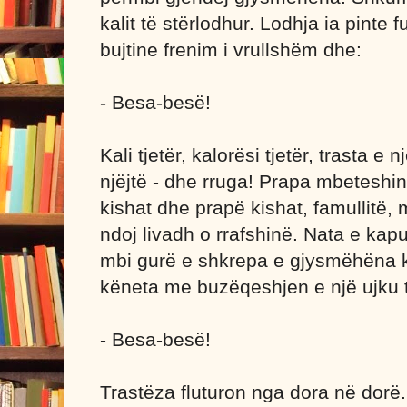
kalit të stërlodhur. Lodhja ia pinte
bujtine frenim i vrullshëm dhe:
- Besa-besë!
Kali tjetër, kalorësi tjetër, trasta e
njëjtë - dhe rruga! Prapa mbeteshin
kishat dhe prapë kishat, famullitë,
ndoj livadh o rrafshinë. Nata e kapur
mbi gurë e shkrepa e gjysmëhëna k
këneta me buzëqeshjen e një ujku të
- Besa-besë!
Trastëza fluturon nga dora në dorë..