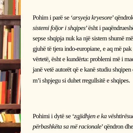
Pohim i parë se ‘
arsyeja kryesore
’ qëndrok
sistemi foljor i shqipes
’ ësht i paqëndrues
sepse shqipja nuk ka një sistem shumë më
gjuhë të tjera indo-europiane, e aq më pak
vërtetë, ësht e kundërta: problemi më i ma
janë vetë autorët që e kanë studiu shqipen
m’i shpjegu si duhet rregullsitë e shqipes.
Pohimi i dytë se ‘
zgjidhjen e ka vështirës
përbashkëta sa më racionale
’ qëndron dhe