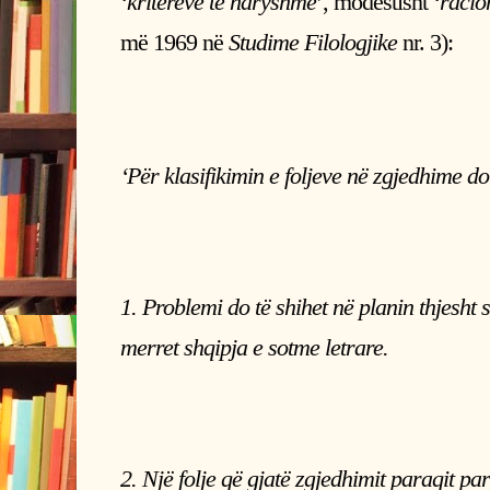
‘
kritereve të ndryshme
’, modestisht ‘
racio
më 1969 në
Studime Filologjike
nr. 3):
‘Për klasifikimin e foljeve në zgjedhime do
1. Problemi do të shihet në planin thjesht 
merret shqipja e sotme letrare.
2. Një folje që gjatë zgjedhimit paraqit par