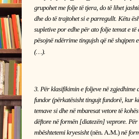
grupohet me folje të tjera, do të lihet jash
dhe do të trajtohet si e parregullt. Këtu ësh
supletive por edhe për ato folje temat e të 
pësojnë ndërrime tingujsh që në shqipen e
(…).
3. Për klasifikimin e foljeve në zgjedhime 
fundor (përkatësisht tingujt fundorë, kur k
temave si dhe në mbaresat vetore të kohë
dëftore në formën [diatezën] veprore. Për 
mbështetemi kryesisht
(nën. A.M.)
në form