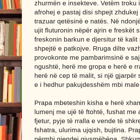
zhurmën e insekteve. Vetëm troku i
afrohej e pastaj disi shpejt zhdukej
trazuar qetësinë e natës. Në ndonjë
ujit fluturonin nëpër ajrin e freskët
freskonin barkun e djersitur të kali
shpejtë e patkojve. Rruga dilte va
provokonte me pambarimsinë e saj,
ngushtë, herë me gropa e herë e rr
herë në cep të malit, si një gjarpë
e i hedhur pakujdesshëm mbi male,
Prapa mbeteshin kisha e herë xham
lumenj me ujë të ftohtë, fushat me 
fjetur, pyje të rralla e vende të sh
fshatra, ulurima ujqish, bujtina. Pr
përmbi gjendej gjysmëhëna. Shkum