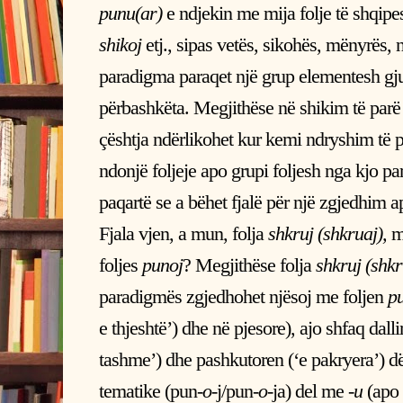
punu(ar)
e ndjekin me mija folje të shqipe
shikoj
etj., sipas vetës, sikohës, mënyrës, n
paradigma paraqet një grup elementesh gju
përbashkëta. Megjithëse në shikim të parë 
çështja ndërlikohet kur kemi ndryshim të p
ndonjë foljeje apo grupi foljesh nga kjo pa
paqartë se a bëhet fjalë për një zgjedhim a
Fjala vjen, a mun, folja
shkruj (shkruaj)
,
m
foljes
punoj
? Megjithëse folja
shkruj (shkr
paradigmës zgjedhohet njësoj me foljen
p
e thjeshtë’) dhe në pjesore), ajo shfaq dal
tashme’) dhe pashkutoren (‘e pakryera’) dë
tematike (pun-
o
-j/pun-
o
-ja) del me
-u
(apo 