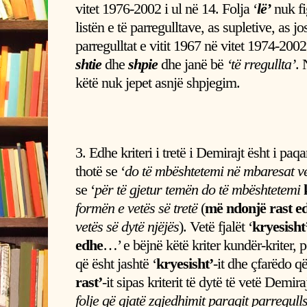
vitet 1976-2002 i ul në 14. Folja ‘
lë’
nuk fi
listën e të parregulltave, as supletive, as j
parregulltat e vitit 1967 në vitet 1974-2002
shtie
dhe
shpie
dhe janë bë
‘të rregullta’
. 
këtë nuk jepet asnjë shpjegim.
3. Edhe kriteri i tretë i Demirajt ësht i paq
thotë se ‘
do të mbështetemi në mbaresat ve
se ‘
për të gjetur temën do të mbështetemi
formën e vetës së tretë
(
më ndonjë rast e
vetës së dytë njëjës
). Vetë fjalët ‘
kryesisht
edhe
…’ e bëjnë këtë kriter kundër-kriter, 
që ësht jashtë ‘
kryesisht’
-it dhe çfarëdo q
rast’
-it sipas kriterit të dytë të vetë Demira
folje që gjatë zgjedhimit paraqit parregulls