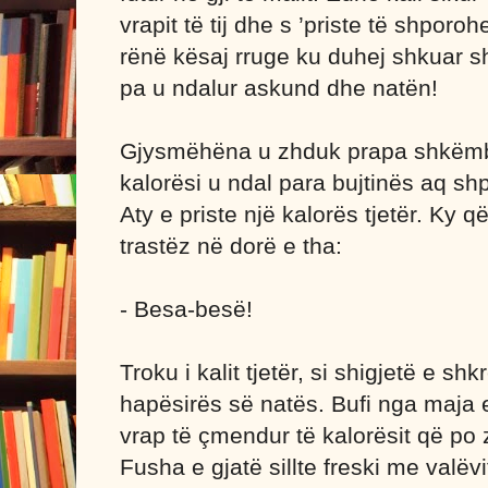
vrapit të tij dhe s ’priste të shporo
rënë kësaj rruge ku duhej shkuar sh
pa u ndalur askund dhe natën!
Gjysmëhëna u zhduk prapa shkëmbin
kalorësi u ndal para bujtinës aq shpej
Aty e priste një kalorës tjetër. Ky që
trastëz në dorë e tha:
- Besa-besë!
Troku i kalit tjetër, si shigjetë e shk
hapësirës së natës. Bufi nga maja e
vrap të çmendur të kalorësit që po
Fusha e gjatë sillte freski me valëvi