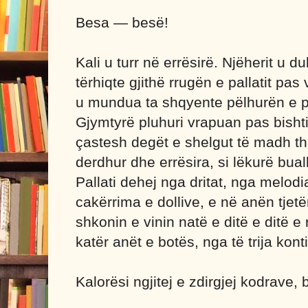
Besa — besë!
Kali u turr në errësirë. Njëherit u d
tërhiqte gjithë rrugën e pallatit pa
u mundua ta shqyente pëlhurën e plu
Gjymtyrë pluhuri vrapuan pas bishtit
çastesh degët e shelgut të madh thi
derdhur dhe errësira, si lëkurë bual
Pallati dehej nga dritat, nga melodia
cakërrima e dollive, e në anën tjetë
shkonin e vinin natë e ditë e ditë e 
katër anët e botës, nga të trija kont
Kalorësi ngjitej e zdirgjej kodrave, 