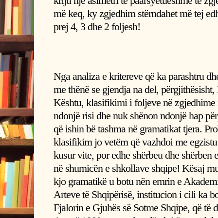
kriju një asimetri të paarsyetueshme të z
më keq, ky zgjedhim stërndahet më tej edhe
prej 4, 3 dhe 2 foljesh!
Nga analiza e kritereve që ka parashtru dhe
me thënë se gjendja na del, përgjithësisht
Kështu, klasifikimi i foljeve në zgjedhime 
ndonjë risi dhe nuk shënon ndonjë hap pë
që ishin bë tashma në gramatikat tjera. Pro
klasifikim jo vetëm që vazhdoi me egzistu p
kusur vite, por edhe shërbeu dhe shërben e
në shumicën e shkollave shqipe! Kësaj mu
kjo gramatikë u botu nën emrin e Akadem
Arteve të Shqipërisë, institucion i cili ka 
Fjalorin e Gjuhës së Sotme Shqipe, që të