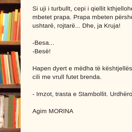
Si uji i turbullt, cepi i qiellit kthjel
mbetet prapa. Prapa mbeten përshë
ushtarë, rojtarë... Dhe, ja Kruja!
-Besa...
-Besë!
Hapen dyert e mëdha të kështjellës 
cili me vrull futet brenda.
- Imzot, trasta e Stambollit. Urdhëro
Agim MORINA