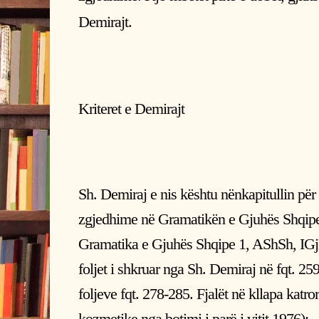
Demirajt.
Kriteret e Demirajt
Sh. Demiraj e nis kështu nënkapitullin për 
zgjedhime në Gramatikën e Gjuhës Shqipe
Gramatika e Gjuhës Shqipe 1, AShSh, IGjL,
foljet i shkruar nga Sh. Demiraj në fqt. 25
foljeve fqt. 278-285. Fjalët në kllapa katr
kozmetike nga botimi i parë i vitit 1976):