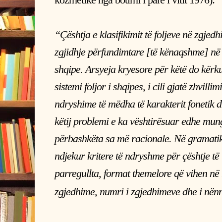
“Çështja e klasifikimit të foljeve në zgjed
zgjidhje përfundimtare [të kënaqshme] në
shqipe. Arsyeja kryesore për këtë do kërku
sistemi foljor i shqipes, i cili gjatë zhvilli
ndryshime të mëdha të karakterit fonetik 
këtij problemi e ka vështirësuar edhe mung
përbashkëta sa më racionale. Në gramatik
ndjekur kritere të ndryshme për çështje të til
parregullta, format themelore që vihen në b
zgjedhime, numri i zgjedhimeve dhe i nënnd