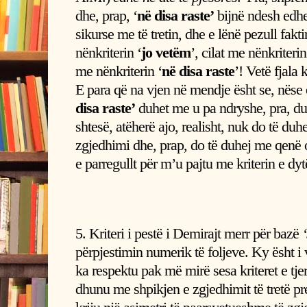
dhe, prap, ‘
në disa
raste’
bijnë ndesh edhe 
sikurse me të tretin, dhe e lënë pezull fakti
nënkriterin ‘
jo vetëm
’, cilat me nënkriterin
me nënkriterin ‘
në disa raste
’! Vetë fjala 
E para që na vjen në mendje ësht se, nëse e
disa raste’
duhet me u pa ndryshe, pra, du
shtesë, atëherë ajo, realisht, nuk do të duhe
zgjedhimi dhe, prap, do të duhej me qenë os
e parregullt për m’u pajtu me kriterin e dyt
5. Kriteri i pestë i Demirajt merr për bazë
përpjestimin numerik të foljeve. Ky ësht i v
ka respektu pak më mirë sesa kriteret e tje
dhunu me shpikjen e zgjedhimit të tretë pre