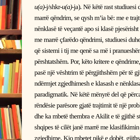
u(a)
-j/shkr-
u(a)
-ja). Në këtë rast studiues
marrë qëndrim, se qysh m’ia bë: me e trajt
nënklasë të veçantë apo si klasë pjesërish
me marrë çfarëdo qëndrimi, studiuesi duhet
që sistemi i tij me qenë sa më i pranueshëm
përshtatshëm. Por, këto kritere e qëndrime
pasë një vështrim të përgjithshëm për të gjit
ndërmjet zgjedhimesh e klasash e nënklasas
paradigmatik. Në këtë mënyrë del që përcak
rëndësie parësore gjatë trajtimit të një pro
dhe ka mbetë thembra e Akilit e të gjithë 
shqipes të cilët janë marrë me klasifikimin
zgjedhime. Kjo mbetet pikë e dobët, gjithse