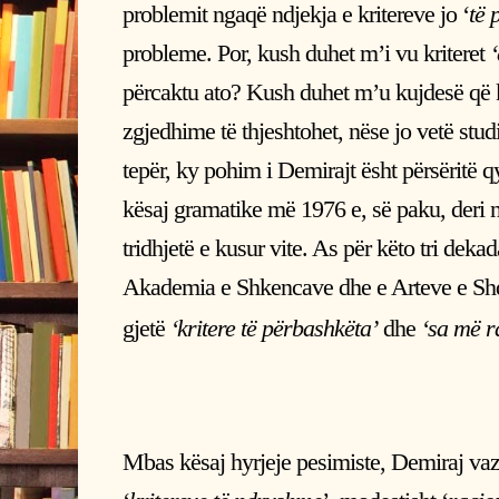
problemit ngaqë ndjekja e kritereve jo ‘
të 
probleme. Por, kush duhet m’i vu kriteret
përcaktu ato? Kush duhet m’u kujdesë që kl
zgjedhime të thjeshtohet, nëse jo vetë stud
tepër, ky pohim i Demirajt ësht përsëritë qy
kësaj gramatike më 1976 e, së paku, deri n
tridhjetë e kusur vite. As për këto tri deka
Akademia e Shkencave dhe e Arteve e Shqi
gjetë
‘kritere të përbashkëta’
dhe
‘sa më r
Mbas kësaj hyrjeje pesimiste, Demiraj v