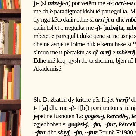
jt
- (si
mba-jt-a
) por vetëm me -
t
-:
arri-t-a
me dalë paradigmatikisht të parregullta. Mi
dy nga këto dalin edhe si
arri-jt-a
dhe
mbër
dalin foljet e rregullta me -
jt
- (
mbajta, mbr
mbetet e parregullt duke qenë se në asnjë 
dhe në asnjë të folme nuk e kemi hasë si *
s’mun me u përcaktu as që
arrij
e
mbërrij
Edhe më keq, qysh do ta shohim, bjen në k
Akademisë.
Sh. D. zbaton dy kritere për foljet
‘arrij’
d
t
- 1[
a
] dhe me -
jt
- 1[
b
]) por i trajton si të 
jepet në fusnotën 1a:
gogësi-j
,
kërcëlli-j
,
te
zgjedhohen si
gogësi-j, ~jta, ~jtur
,
kërcëlli
~jtur
dhe
shtyj, ~jta, ~jtur
Por në F:1980 /2