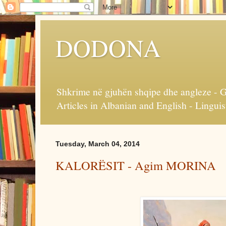
DODONA
Shkrime në gjuhën shqipe dhe angleze - Gj
Articles in Albanian and English - Linguist
Tuesday, March 04, 2014
KALORËSIT - Agim MORINA